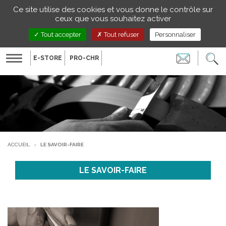
Gestion de vos préférences sur les cookies
Ce site utilise des cookies et vous donne le contrôle sur
FR
ceux que vous souhaitez activer
Tout accepter
Tout refuser
Personnaliser
E-STORE
PRO-CHR
Toggle
navigation
ACCUEIL
LE SAVOIR-FAIRE
LE SAVOIR-FAIRE