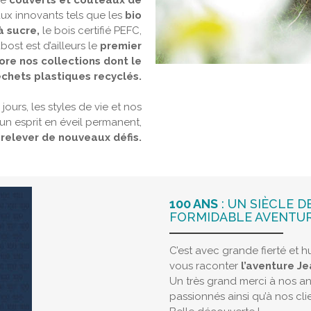
de
couverts et couteaux de
aux innovants tels que les
bio
à sucre,
le bois certifié PEFC,
ost est d’ailleurs le
premier
ore nos collections dont le
chets plastiques recyclés.
jours, les styles de vie et nos
un esprit en éveil permanent,
 relever de nouveaux défis.
100 ANS
: UN SIÈCLE D
FORMIDABLE AVENTU
C’est avec grande fierté et 
vous raconter
l’aventure J
Un très grand merci à nos a
passionnés ainsi qu’à nos cli