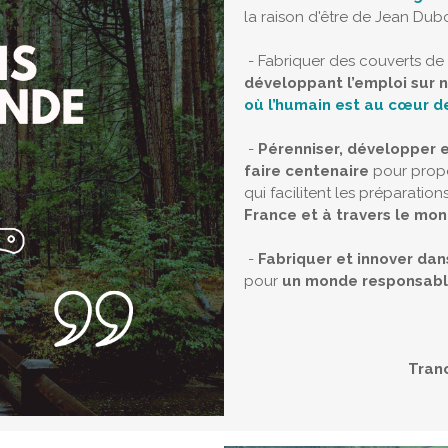
la raison d'être de Jean Dubos
- Fabriquer des couverts de 
développant l’emploi sur n
où l’humain est au cœur de
-
Pérenniser, développer e
faire centenaire
pour prop
qui facilitent les préparatio
France et à travers le mon
-
Fabriquer et innover dan
pour
un
monde responsable
Tran