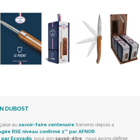
AN DUBOST
nçaise au
savoir-faire centenaire
transmis depuis 4
gée RSE niveau confirmé 2*" par AFNOR
d par Ecovadis
, pour son
savoir-être
, nous avons définie