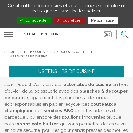
Gestion de vos préférences sur les cookies
Ce site utilise des cookies et vous donne le contrôle sur
FR
ceux que vous souhaitez activer
Tout accepter
Tout refuser
Personnaliser
E-STORE
PRO-CHR
Toggle
navigation
ACCUEIL
LES PRODUITS
JEAN DUBOST COUTELLERIE
USTENSILES DE CUISINE
USTENSILES DE CUISINE
Jean Dubost c'est aussi des
ustensiles de cuisine
en bois
d’olivier, de la boissellerie avec des
planches à découper
de qualité
, également des planches à découper
écoresponsables en papier recycle, des
couteaux à
champignon,
des
services BBQ
pour les adeptes du
barbecue … ou encore des solutions innovantes tel que
notre
sabot cale huitres
qui vous permettra de les ouvrir
en toute sécurité, pour les gourmands pressés des moules