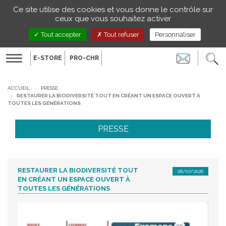
Gestion de vos préférences sur les cookies
Ce site utilise des cookies et vous donne le contrôle sur
FR
ceux que vous souhaitez activer
Tout accepter
Tout refuser
Personnaliser
E-STORE
PRO-CHR
Toggle
navigation
ACCUEIL
PRESSE
RESTAURER LA BIODIVERSITÉ TOUT EN CRÉANT UN ESPACE OUVERT À
TOUTES LES GÉNÉRATIONS
PRESSE
RESTAURER LA BIODIVERSITÉ TOUT
08/07/2026
EN CRÉANT UN ESPACE OUVERT À
TOUTES LES GÉNÉRATIONS