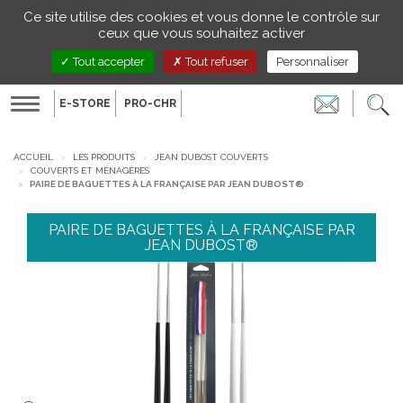
Gestion de vos préférences sur les cookies
Ce site utilise des cookies et vous donne le contrôle sur
FR
ceux que vous souhaitez activer
Tout accepter
Tout refuser
Personnaliser
E-STORE
PRO-CHR
Toggle
navigation
ACCUEIL
LES PRODUITS
JEAN DUBOST COUVERTS
COUVERTS ET MÉNAGÈRES
PAIRE DE BAGUETTES À LA FRANÇAISE PAR JEAN DUBOST®
PAIRE DE BAGUETTES À LA FRANÇAISE PAR
JEAN DUBOST®