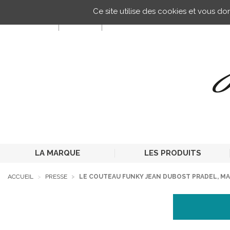
Gestion de vos préférences sur les cookies
Ce site utilise des cookies et vous d
FR
LA MARQUE
LES PRODUITS
ACCUEIL
PRESSE
LE COUTEAU FUNKY JEAN DUBOST PRADEL, MAG