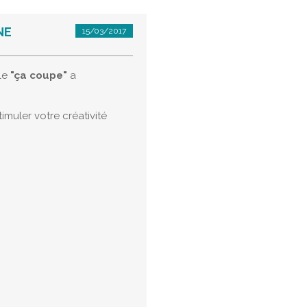
NE
15/03/2017
cle
"ça coupe"
a
timuler votre créativité