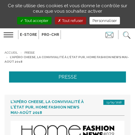
Gestion de vos préférences sur les cookies
Ce site utilise des cookies et vous donne le contrôle sur
FR
ceux que vous souhaitez activer
Tout accepter
Tout refuser
Personnaliser
E-STORE
PRO-CHR
Toggle
navigation
ACCUEIL
PRESSE
L'APÉRO CHEESE, LA CONVIVIALITÉ À L'ÉTAT PUR, HOME FASHION NEWS MAI-
AOÛT 2018
PRESSE
L'APÉRO CHEESE, LA CONVIVIALITÉ À
13/05/2018
L'ÉTAT PUR, HOME FASHION NEWS
MAI-AOÛT 2018