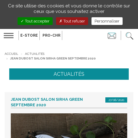
Gestion de vos préférences sur les cookies
Ce site utilise des cookies et vous donne le contrôle sur
FR
ceux que vous souhaitez activer
Tout accepter
Tout refuser
Personnaliser
E-STORE
PRO-CHR
Toggle
navigation
ACCUEIL
ACTUALITÉS
JEAN DUBOST SALON SIRHA GREEN SEPTEMBRE 2020
ACTUALITÉS
JEAN DUBOST SALON SIRHA GREEN
27/08/2020
SEPTEMBRE 2020