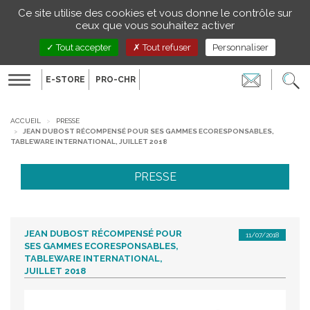
Gestion de vos préférences sur les cookies
Ce site utilise des cookies et vous donne le contrôle sur
FR
ceux que vous souhaitez activer
Tout accepter
Tout refuser
Personnaliser
E-STORE
PRO-CHR
Toggle
navigation
ACCUEIL
PRESSE
JEAN DUBOST RÉCOMPENSÉ POUR SES GAMMES ECORESPONSABLES,
TABLEWARE INTERNATIONAL, JUILLET 2018
PRESSE
JEAN DUBOST RÉCOMPENSÉ POUR
11/07/2018
SES GAMMES ECORESPONSABLES,
TABLEWARE INTERNATIONAL,
JUILLET 2018