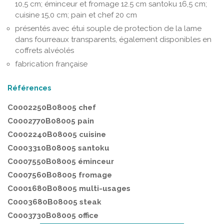
10,5 cm; éminceur et fromage 12.5 cm santoku 16,5 cm;
cuisine 15,0 cm; pain et chef 20 cm
présentés avec étui souple de protection de la lame
dans fourreaux transparents, également disponibles en
coffrets alvéolés
fabrication française
Références
C0002250B08005 chef
C0002770B08005 pain
C0002240B08005 cuisine
C0003310B08005 santoku
C0007550B08005 éminceur
C0007560B08005 fromage
C0001680B08005 multi-usages
C0003680B08005 steak
C0003730B08005 office