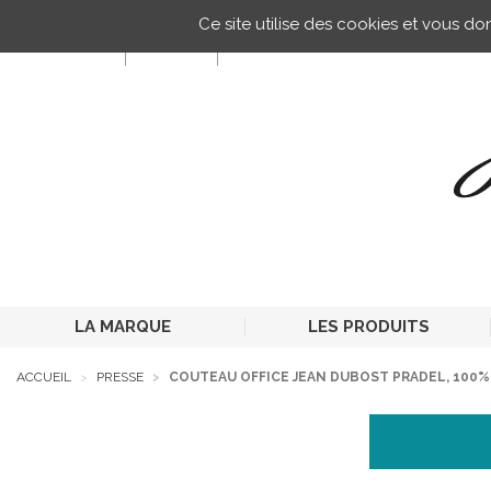
Gestion de vos préférences sur les cookies
Ce site utilise des cookies et vous d
FR
LA MARQUE
LES PRODUITS
ACCUEIL
PRESSE
COUTEAU OFFICE JEAN DUBOST PRADEL, 100%