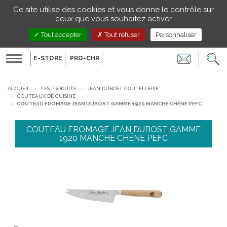
Gestion de vos préférences sur les cookies
Ce site utilise des cookies et vous donne le contrôle sur
FR
ceux que vous souhaitez activer
Tout accepter
Tout refuser
Personnaliser
E-STORE
PRO-CHR
Toggle
navigation
ACCUEIL
LES PRODUITS
JEAN DUBOST COUTELLERIE
COUTEAUX DE CUISINE
COUTEAU FROMAGE JEAN DUBOST GAMME 1920 MANCHE CHÊNE PEFC
COUTEAU FROMAGE JEAN DUBOST GAMME
1920 MANCHE CHÊNE PEFC