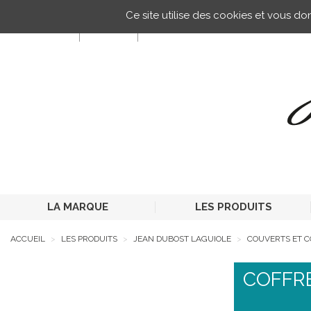
Gestion de vos préférences sur les cookies
Ce site utilise des cookies et vous d
FR
LA MARQUE
LES PRODUITS
ACCUEIL
LES PRODUITS
JEAN DUBOST LAGUIOLE
COUVERTS ET 
COFFR