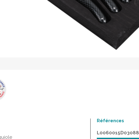
Références
L0060015D0308
guiole