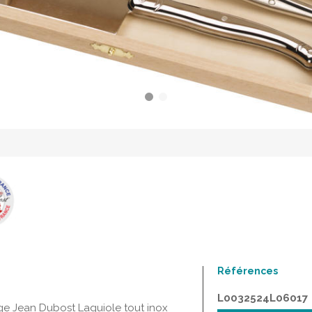
Références
L0032524L06017
ge Jean Dubost Laguiole tout inox