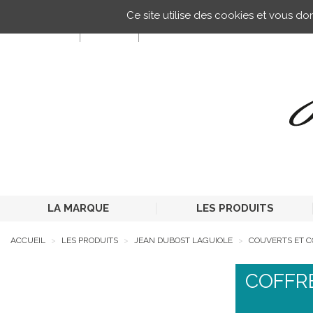
Gestion de vos préférences sur les cookies
Ce site utilise des cookies et vous d
FR
LA MARQUE
LES PRODUITS
ACCUEIL
LES PRODUITS
JEAN DUBOST LAGUIOLE
COUVERTS ET 
COFFR