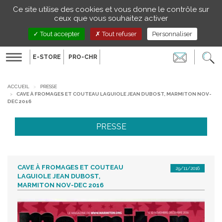
Gestion de vos préférences sur les cookies
Ce site utilise des cookies et vous donne le contrôle sur
FR
ceux que vous souhaitez activer
Tout accepter
Tout refuser
Personnaliser
E-STORE
PRO-CHR
Toggle
navigation
ACCUEIL
PRESSE
CAVE À FROMAGES ET COUTEAU LAGUIOLE JEAN DUBOST, MARMITON NOV-
DEC 2016
PRESSE
CAVE À FROMAGES ET COUTEAU
29/11/2016
LAGUIOLE JEAN DUBOST,
MARMITON NOV-DEC 2016